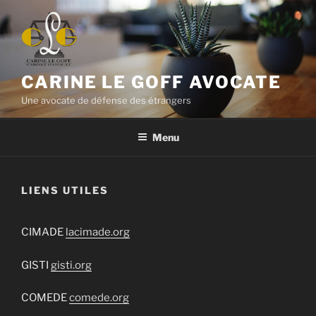
Aller
au
contenu
principal
CARINE LE GOFF AVOCATE
Une avocate de défense des étrangers
Menu
LIENS UTILES
CIMADE
lacimade.org
GISTI
gisti.org
COMEDE
comede.org